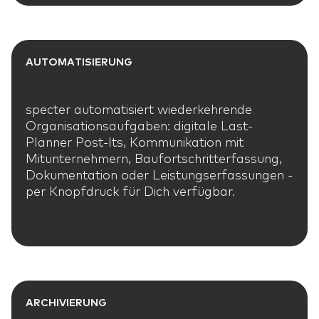
SOFTWARE
SOFTWARE
02
VORTEILE
VORTEILE
03
AUTOMATISIERUNG
KUNDENSTIMMEN
KUNDENSTIMMEN
04
specter automatisiert wiederkehrende
Organisationsaufgaben: digitale Last-
EVENTS
EVENTS
05
Planner Post-Its, Kommunikation mit
Mitunternehmern, Baufortschritterfassung,
WEBINARE
WEBINARE
Dokumentation oder Leistungserfassungen -
06
per Knopfdruck für Dich verfügbar.
ÜBER UNS
ÜBER UNS
07
JOBS
JOBS
08
BLOG
BLOG
09
ARCHIVIERUNG