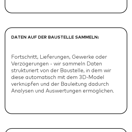
HOME
HOME
01
SOFTWARE
SOFTWARE
02
VORTEILE
VORTEILE
03
DATEN AUF DER BAUSTELLE SAMMELN:
KUNDENSTIMMEN
KUNDENSTIMMEN
04
Fortschritt, Lieferungen, Gewerke oder
Verzögerungen - wir sammeln Daten
EVENTS
EVENTS
05
strukturiert von der Baustelle, in dem wir
diese automatisch mit dem 3D-Model
WEBINARE
WEBINARE
verknüpfen und der Bauleitung dadurch
06
Analysen und Auswertungen ermöglichen.
ÜBER UNS
ÜBER UNS
07
JOBS
JOBS
08