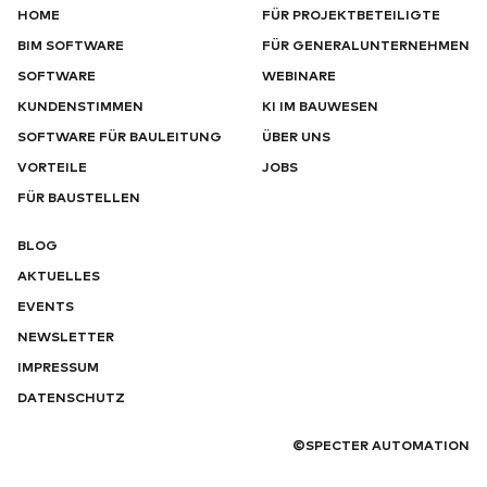
HOME
FÜR PROJEKTBETEILIGTE
BIM SOFTWARE
FÜR GENERALUNTERNEHMEN
SOFTWARE
WEBINARE
KUNDENSTIMMEN
KI IM BAUWESEN
SOFTWARE FÜR BAULEITUNG
ÜBER UNS
VORTEILE
JOBS
FÜR BAUSTELLEN
BLOG
AKTUELLES
100
%
EVENTS
NEWSLETTER
IMPRESSUM
DATENSCHUTZ
3D-BIM-MODELL
©SPECTER AUTOMATION
WIRD INITIALISIERT
NEWSLETTER
DE
EN
©SPECTER AUTOMATION